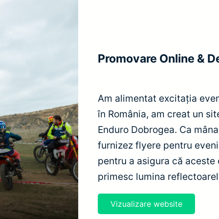
Promovare Online & D
Am alimentat excitația ev
în România, am creat un si
Enduro Dobrogea. Ca mâna d
furnizez flyere pentru even
pentru a asigura că aceste 
primesc lumina reflectoarel
Vizualizare website