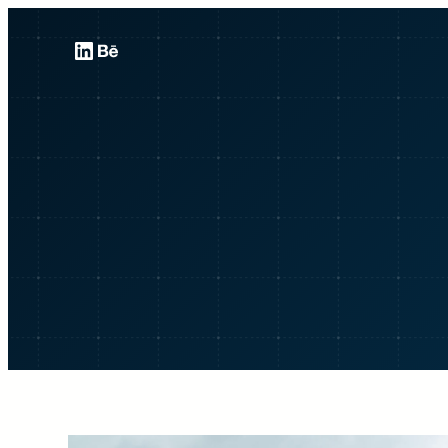
Sari
LinkedIn
Behance
la
conținut