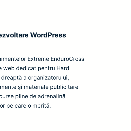
ezvoltare WordPress
enimentelor Extreme EnduroCross
te web dedicat pentru Hard
reaptă a organizatorului,
imente și materiale publicitare
curse pline de adrenalină
or pe care o merită.